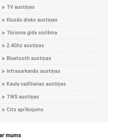
TV austiņas
Klusās disko austiņas
Tūrisma gida sistēma
2.4Ghz austiņas
Bluetooth austiņas
Infrasarkanās austiņas
Kaulu vadīšanas austiņas
TWS austiņas
Cits aprīkojums
ar mums