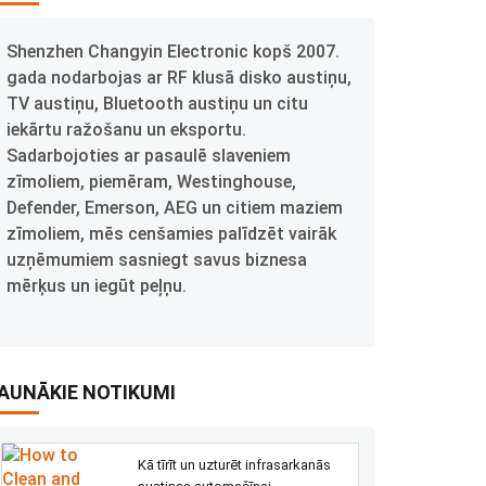
Shenzhen Changyin Electronic kopš 2007.
gada nodarbojas ar RF klusā disko austiņu,
TV austiņu, Bluetooth austiņu un citu
iekārtu ražošanu un eksportu.
Sadarbojoties ar pasaulē slaveniem
zīmoliem, piemēram, Westinghouse,
Defender, Emerson, AEG un citiem maziem
zīmoliem, mēs cenšamies palīdzēt vairāk
uzņēmumiem sasniegt savus biznesa
mērķus un iegūt peļņu.
AUNĀKIE NOTIKUMI
Kā tīrīt un uzturēt infrasarkanās