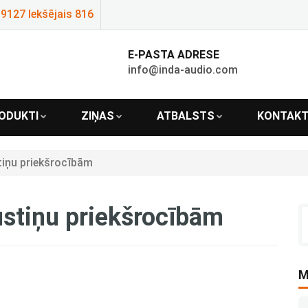
9127 Iekšējais 816
E-PASTA ADRESE
info@inda-audio.com
ODUKTI
ZIŅAS
ATBALSTS
KONTAKT
tiņu priekšrocībām
stiņu priekšrocībām
M