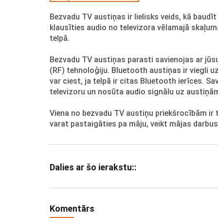
Bezvadu TV austiņas ir lielisks veids, kā baudīt
klausīties audio no televizora vēlamajā skaļum
telpā.
Bezvadu TV austiņas parasti savienojas ar jūsu
(RF) tehnoloģiju. Bluetooth austiņas ir viegli u
var ciest, ja telpā ir citas Bluetooth ierīces. S
televizoru un nosūta audio signālu uz austiņām
Viena no bezvadu TV austiņu priekšrocībām ir tā,
varat pastaigāties pa māju, veikt mājas darbus v
Dalies ar šo ierakstu::
Komentārs