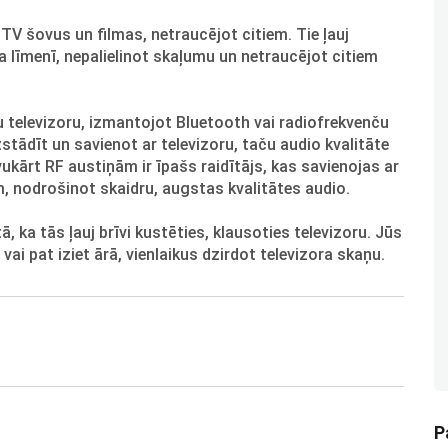
 TV šovus un filmas, netraucējot citiem. Tie ļauj
a līmenī, nepalielinot skaļumu un netraucējot citiem
 televizoru, izmantojot Bluetooth vai radiofrekvenču
zstādīt un savienot ar televizoru, taču audio kvalitāte
avukārt RF austiņām ir īpašs raidītājs, kas savienojas ar
, nodrošinot skaidru, augstas kvalitātes audio.
 ka tās ļauj brīvi kustēties, klausoties televizoru. Jūs
ai pat iziet ārā, vienlaikus dzirdot televizora skaņu.
P