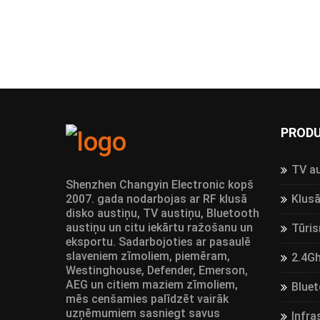
PRODU
TV a
Shenzhen Changyin Electronic kopš
2007. gada nodarbojas ar RF klusā
Klusā
disko austiņu, TV austiņu, Bluetooth
austiņu un citu iekārtu ražošanu un
Tūri
eksportu. Sadarbojoties ar pasaulē
slaveniem zīmoliem, piemēram,
2.4G
Westinghouse, Defender, Emerson,
AEG un citiem maziem zīmoliem,
Bluet
mēs cenšamies palīdzēt vairāk
uzņēmumiem sasniegt savus
Infra