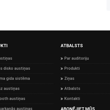
KTI
ATBALSTS
ustiņas
Par auditoriju
s disko austiņas
Produkti
sma gida sistēma
Ziņas
hz austiņas
Atbalsts
ooth austiņas
Kontakti
sarkanās austiņas
ABONĒJIET MŪS