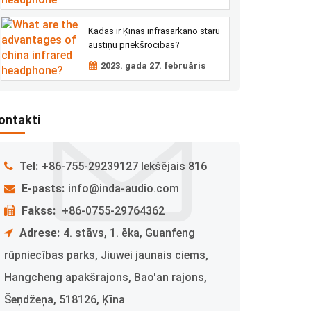
Kādas ir Ķīnas infrasarkano staru
austiņu priekšrocības?
2023. gada 27. februāris
ontakti
Tel:
+86-755-29239127 Iekšējais 816
E-pasts:
info@inda-audio.com
Fakss:
+86-0755-29764362
Adrese:
4. stāvs, 1. ēka, Guanfeng
rūpniecības parks, Jiuwei jaunais ciems,
Hangcheng apakšrajons, Bao'an rajons,
Šeņdžeņa, 518126, Ķīna