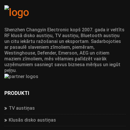
Shenzhen Changyin Electronic kopš 2007. gada ir veltīts
RF klusā disko austiņu, TV austiņu, Bluetooth austiņu
un citu iekārtu ražošanai un eksportam. Sadarbojoties
ar pasaulē slaveniem zīmoliem, piemēram,
Westinghouse, Defender, Emerson, AEG un citiem
maziem zīmoliem, mēs vēlamies palīdzēt vairāk
uzņēmumiem sasniegt savus biznesa mērķus un iegūt
peļņu.
PRODUKTI
TV austiņas
Klusās disko austiņas