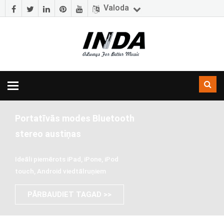
Valoda
Pārslēgšanas
navigācija
Portatīvās modes Bluetooth
stereo austiņas
Ideāli piemērots iPad, iPone, iPod
touch, Android viedtālruņiem
PĀRBAUDIET TAGAD >>