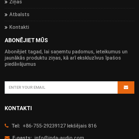
Ziņas
Atbalsts
Kontakti
ABONĒJIET MŪS
Abonējiet tagad, lai saņemtu padomus, ieteikumus un
jaunākās produktu ziņas, kā arī ekskluzīvus īpašos
piedāvājumus
KONTAKTI
Tel:
+86-755-29239127 Iekšējais 816
E-pasts:
info@inda-audio.com