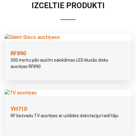
IZCELTIE PRODUKTI
RF890
500 metru pāri ausīm salokāmas LED klusās disko
austiņas RF890
YH710
RF bezvadu TV austiņas ar uzlādes dokstaciju/raidītāju